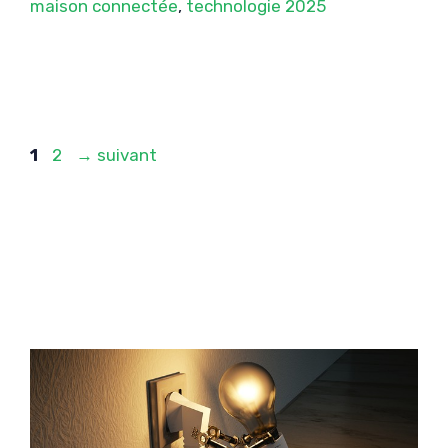
maison connectée
,
technologie 2025
Page
Page
1
2
→
suivant