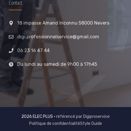
Contact
18 impasse Amand Inconnu 58000 Nevers
digi.professionnelservice@gmail.com
06 23 16 47 44
Du lundi au samedi de 9h00 à 17h45
2026 ELEC PLUS •
référencé par Digiproservice
Politique de confidentialité
Style Guide