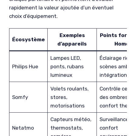
rapidement la valeur ajoutée d’un éventuel
choix d’équipement.
Exemples
Points forts 
Écosystème
d’appareils
Homey
Lampes LED,
Éclairage riche
Philips Hue
ponts, rubans
scènes ambian
lumineux
intégration flu
Volets roulants,
Contrôle centr
Somfy
stores,
des ombres et
motorisations
confort therm
Capteurs météo,
Surveillance et
Netatmo
thermostats,
confort