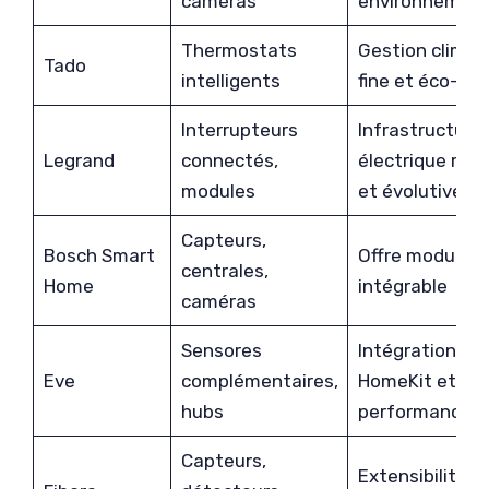
caméras
environnement
Thermostats
Gestion climat
Tado
intelligents
fine et éco-ge
Interrupteurs
Infrastructure
Legrand
connectés,
électrique rob
modules
et évolutive
Capteurs,
Bosch Smart
Offre modulair
centrales,
Home
intégrable
caméras
Sensores
Intégration Ap
Eve
complémentaires,
HomeKit et
hubs
performances
Capteurs,
Extensibilité e