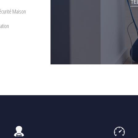
TE
curité Maison
ation