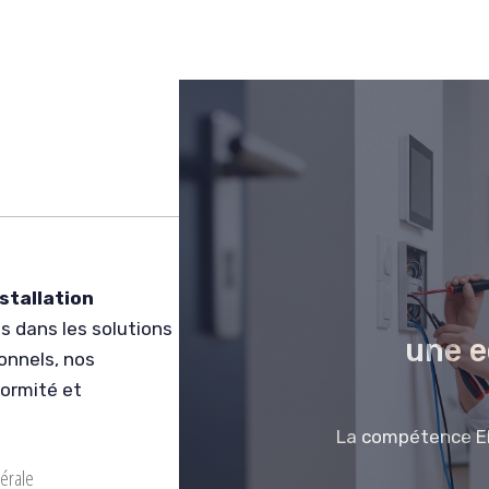
stallation
és dans les solutions
une e
onnels, nos
formité et
La compétence El
nérale