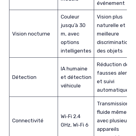
événement
Couleur
Vision plus
jusqu’à 30
naturelle et
Vision nocturne
m, avec
meilleure
options
discrimination
intelligentes
des objets
Réduction des
IA humaine
fausses alertes
Détection
et détection
et suivi
véhicule
automatique
Transmission
fluide même
Wi‑Fi 2.4
Connectivité
avec plusieurs
GHz, Wi‑Fi 6
appareils